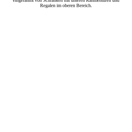
eingerahmt von Schränken mit unteren Rahmentüren und
Regalen im oberen Bereich.